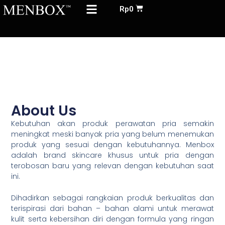
Menu
Skip
Cart
Rp
0
to
ABOUT US
content
About Us
Kebutuhan akan produk perawatan pria semakin
meningkat meski banyak pria yang belum menemukan
produk yang sesuai dengan kebutuhannya. Menbox
adalah brand skincare khusus untuk pria dengan
terobosan baru yang relevan dengan kebutuhan saat
ini.
Dihadirkan sebagai rangkaian produk berkualitas dan
terispirasi dari bahan – bahan alami untuk merawat
kulit serta kebersihan diri dengan formula yang ringan